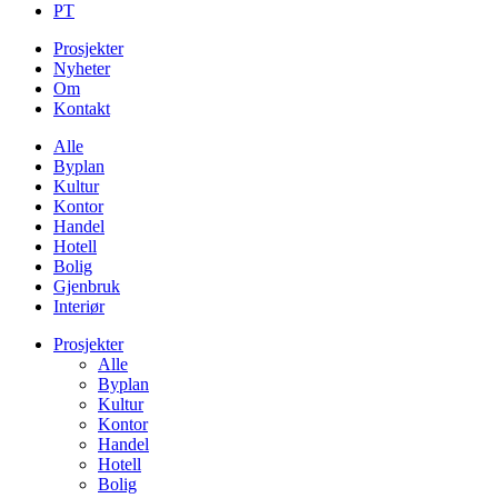
PT
Prosjekter
Nyheter
Om
Kontakt
Alle
Byplan
Kultur
Kontor
Handel
Hotell
Bolig
Gjenbruk
Interiør
Prosjekter
Alle
Byplan
Kultur
Kontor
Handel
Hotell
Bolig