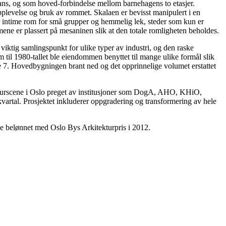
dans, og som hoved-forbindelse mellom barnehagens to etasjer.
plevelse og bruk av rommet. Skalaen er bevisst manipulert i en
r intime rom for små grupper og hemmelig lek, steder som kun er
mene er plassert på mesaninen slik at den totale romligheten beholdes.
iktig samlingspunkt for ulike typer av industri, og den raske
 til 1980-tallet ble eiendommen benyttet til mange ulike formål slik
ate 7. Hovedbygningen brant ned og det opprinnelige volumet erstattet
 kulturscene i Oslo preget av institusjoner som DogA, AHO, KHiO,
artal. Prosjektet inkluderer oppgradering og transformering av hele
e belønnet med Oslo Bys Arkitekturpris i 2012.