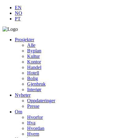
EN
NO
PT
Prosjekter
Alle
Byplan
Kultur
Kontor
Handel
Hotell
Bolig
Gjenbruk
Interiør
Nyheter
Oppdateringer
Presse
Om
Hvorfor
Hva
Hvordan
Hvem