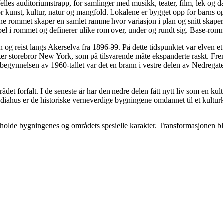
elles auditoriumstrapp, for samlinger med musikk, teater, film, lek og 
 kunst, kultur, natur og mangfold. Lokalene er bygget opp for barns op
ne rommet skaper en samlet ramme hvor variasjon i plan og snitt skape
øbel i rommet og definerer ulike rom over, under og rundt sig. Base-rom
reist langs Akerselva fra 1896-99. På dette tidspunktet var elven et v
er storebror New York, som på tilsvarende måte ekspanderte raskt. Frem
 På begynnelsen av 1960-tallet var det en brann i vestre delen av Nedreg
ådet forfalt. I de seneste år har den nedre delen fått nytt liv som en
hus er de historiske verneverdige bygningene omdannet til et kulturkv
eholde bygningenes og områdets spesielle karakter. Transformasjonen bl