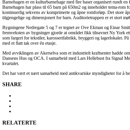
Barnehagen er en kulturbarnehage med fire baser organisert rundt en f
Barnehagen har plass til 65 barn på 650m2 og inneholder tema-rom for
kontinuerlig sekvens av komprimerte og åpne romforløp. Det store åp
tilgjengelige og dimensjonert for barn. Auditorietrappen er et stort m
Bygningene Nedregate 5 og 7 er tegnet av Ove Ekman og Einar Smith og 
fremveksten av bygninger gjorde at området fikk tilnavnet Ny York ett
som fargeri for tekstiler, karosserifabrikk, bryggeri og lagerlokaler.
med et flatt tak over én etasje.
Med avviklingen av Akerselva som et industrielt kraftsenter hadde omr
Dansens Hus og OCA. I samarbeid med Lars Hellebust fra Signal Media
kvartalet.
Det har vært et nært samarbeid med antikvariske myndigheter for å b
SHARE
RELATERTE